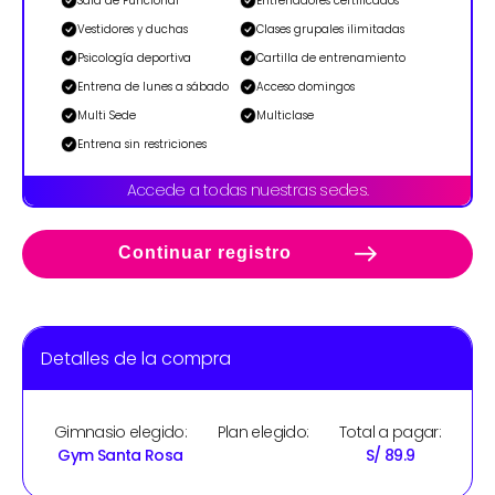
Sala de Funcional
Entrenadores certificados
Vestidores y duchas
Clases grupales ilimitadas
Psicología deportiva
Cartilla de entrenamiento
Entrena de lunes a sábado
Acceso domingos
Multi Sede
Multiclase
Entrena sin restriciones
Accede a todas nuestras sedes.
Continuar registro
Detalles de la compra
Gimnasio elegido:
Plan elegido:
Total a pagar:
Gym Santa Rosa
S/ 89.9