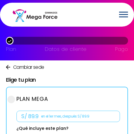
Plan
Datos de cliente
Pago
Cambiar sede
Elige tu plan
PLAN MEGA
S/
89.9
en el 1er mes, después S/ 89.9
¿Qué incluye este plan?