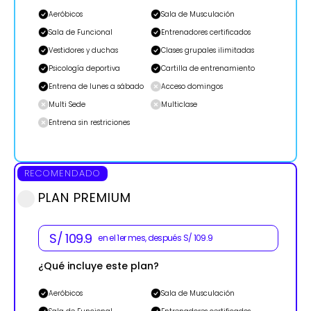
Aeróbicos
Sala de Musculación
Sala de Funcional
Entrenadores certificados
Vestidores y duchas
Clases grupales ilimitadas
Psicología deportiva
Cartilla de entrenamiento
Entrena de lunes a sábado
Acceso domingos
Multi Sede
Multiclase
Entrena sin restriciones
RECOMENDADO
PLAN PREMIUM
S/ 109.9
en el 1er mes, después S/ 109.9
¿Qué incluye este plan?
Aeróbicos
Sala de Musculación